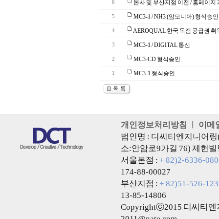
본사 및 부산지점 이전 / 홈페이지
6
MC3-1 / NH3 (암모니아) 형식승
5
AEROQUAL 한국 독점 공급권 취
4
MC3-1 / DIGITAL 통신
3
MC3-CD 형식승인
2
MC3-1 형식승인
1
개인정보처리방침
ㅣ
이메
법인명 : 디씨티엔지니어링(주
소:안암로9가길 76) 제헌빌
서울본점 :
+ 82)2-6336-080
174-88-00027
부산지점 :
+ 82)51-526-123
13-85-14806
Copyrightⓒ2015 디씨티엔지니
2011@nate.com